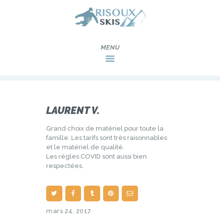
ACCUEIL
MAGASIN
MATÉRIEL
ATELIER
LAURENT V.
TARIFS
Grand choix de matériel pour toute la
GALERIE
famille. Les tarifs sont très raisonnables
et le matériel de qualité.
AVIS
Les règles COVID sont aussi bien
respectées.
CONTACT
mars 24, 2017